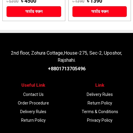
৳ 4500
৳ 1390
৳ 5300
৳ 1390
অর্ডার করুন
অর্ডার করুন
2nd floor, Zohura Cottage,House-275, Sec-2, Uposhor,
Rajshahi.
+8801713705496
Useful Link
Link
Contact Us
Delivery Rules
Order Procedure
Return Policy
Delivery Rules
Terms & Conditions
Return Policy
Privacy Policy