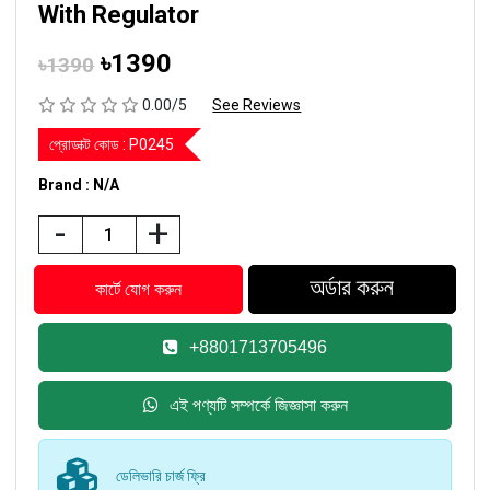
With Regulator
৳1390
৳1390
0.00/5
See Reviews
প্রোডাক্ট কোড :
P0245
Brand : N/A
-
+
+8801713705496
এই পণ্যটি সম্পর্কে জিজ্ঞাসা করুন
ডেলিভারি চার্জ ফ্রি