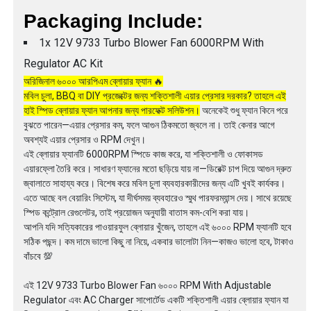
Packaging Include:
1x 12V 9733 Turbo Blower Fan 6000RPM With
Regulator AC Kit
অরিজিনাল ৬০০০ আরপিএম ব্লোয়ার ফ্যান 🔥
মবিল চুলা, BBQ বা DIY প্রজেক্টের জন্য শক্তিশালী এয়ার প্রেসার দরকার? তাহলে এই
হাই স্পিড ব্লোয়ার ফ্যান আপনার জন্য পারফেক্ট সলিউশন।
অনেকেই শুধু ফ্যান কিনে পরে
বুঝতে পারেন—এয়ার প্রেসার কম, ফলে আগুন ঠিকমতো জ্বলে না। তাই কেনার আগে
অবশ্যই এয়ার প্রেসার ও RPM দেখুন।
এই ব্লোয়ার ফ্যানটি 6000RPM স্পিডে কাজ করে, যা শক্তিশালী ও ফোকাসড
এয়ারফ্লো তৈরি করে। সাধারণ ফ্যানের মতো ছড়িয়ে যায় না—ডিরেক্ট চাপ দিয়ে আগুন দ্রুত
জ্বালাতে সাহায্য করে। বিশেষ করে মবিল চুলা ব্যবহারকারীদের জন্য এটি খুবই কার্যকর।
এতে আছে বল বেয়ারিং সিস্টেম, যা দীর্ঘসময় ব্যবহারেও স্মুথ পারফরম্যান্স দেয়। সাথে রয়েছে
স্পিড কন্ট্রোল রেগুলেটর, তাই প্রয়োজন অনুযায়ী বাতাস কম-বেশি করা যায়।
আপনি যদি সত্যিকারের পাওয়ারফুল ব্লোয়ার খুঁজেন, তাহলে এই ৬০০০ RPM ফ্যানটি হবে
সঠিক পছন্দ। কম দামে ভালো কিছু না নিয়ে, একবার ভালোটা নিন—কাজও ভালো হবে, টাকাও
বাঁচবে 💯
এই 12V 9733 Turbo Blower Fan ৬০০০ RPM With Adjustable
Regulator এবং AC Charger সাপোর্টেড একটি শক্তিশালী এয়ার ব্লোয়ার ফ্যান যা