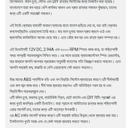
বিশেষভাবে মবিল চুলা, স্টোভ এবং DIY রান্নার সিস্টেমের জন্য ডিজাইন করা হয়েছে।
বাংলাদেশে যারা কম খরচে বেশি কার্যকর আগুন এবং দ্রুত রান্নার সমাধান খুঁজছেন, তাদের
জন্য এটি একটি পারফেক্ট সমাধান।
এই টার্বো ব্লোয়ার ফ্যানটি সাধারণ ফ্যানের মতো বাতাস ছড়িয়ে দেয় না, বরং হাই প্রেসার
কনসেনট্রেটেড এয়ারফ্লো তৈরি করে। যার ফলে চুলার আগুন দ্রুত জ্বলে ওঠে এবং
জ্বালানির কার্যকারিতা অনেক বেড়ে যায়। এতে ধোঁয়া কম হয় এবং রান্না দ্রুত সম্পন্ন হয়।
এই ডিভাইসটি 12V DC, 2.94A এবং ৬০০০ RPM স্পিডে কাজ করে, যা শক্তিশালী
অথচ সাশ্রয়ী পারফরম্যান্স নিশ্চিত করে। এর সাথে রয়েছে অ্যাডজাস্টেবল স্পিড রেগুলেটর,
যার মাধ্যমে আপনি আপনার প্রয়োজন অনুযায়ী বাতাসের গতি নিয়ন্ত্রণ করতে পারবেন। এতে
আপনি সহজেই কম, মাঝারি বা বেশি এয়ারফ্লো সেট করতে পারবেন।
উচ্চ মানের ABS প্লাস্টিক বডি এবং বল বিয়ারিং সিস্টেম ব্যবহারের কারণে এটি দীর্ঘস্থায়ী
এবং কম শব্দে কাজ করে। দীর্ঘ সময় ব্যবহার করলেও এটি অতিরিক্ত গরম হয় না এবং
স্থিতিশীল পারফরম্যান্স দেয়।
এটি মবিল চুলা, কয়লার চুলা, বারবিকিউ গ্রিল, ছোট ফার্নেস এবং DIY হিটিং প্রজেক্ট এর
জন্য খুবই জনপ্রিয় একটি ডিভাইস। যারা গ্রামে বা আউটডোর রান্নার জন্য শক্তিশালী
এয়ার সাপোর্ট চান, তাদের জন্য এটি অত্যন্ত উপকারী।
এর AC চার্জার সাপোর্ট থাকার কারণে এটি সহজেই বাড়ির বিদ্যুৎ থেকে ব্যবহার করা যায়।
ইনস্টলেশন খুবই সহজ এবং যে কেউ সহজে ব্যবহার করতে পারবে।