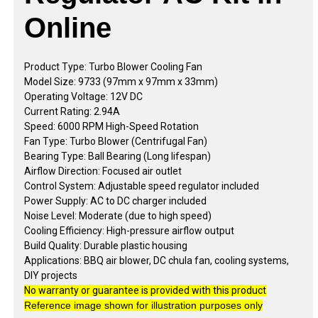
Online
Product Type: Turbo Blower Cooling Fan
Model Size: 9733 (97mm x 97mm x 33mm)
Operating Voltage: 12V DC
Current Rating: 2.94A
Speed: 6000 RPM High-Speed Rotation
Fan Type: Turbo Blower (Centrifugal Fan)
Bearing Type: Ball Bearing (Long lifespan)
Airflow Direction: Focused air outlet
Control System: Adjustable speed regulator included
Power Supply: AC to DC charger included
Noise Level: Moderate (due to high speed)
Cooling Efficiency: High-pressure airflow output
Build Quality: Durable plastic housing
Applications: BBQ air blower, DC chula fan, cooling systems,
DIY projects
No warranty or guarantee is provided with this product
Reference image shown for illustration purposes only