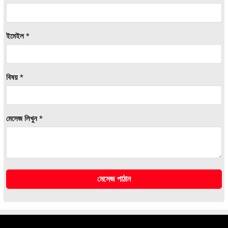
ইমেইল *
বিষয় *
মেসেজ লিখুন *
মেসেজ পাঠান