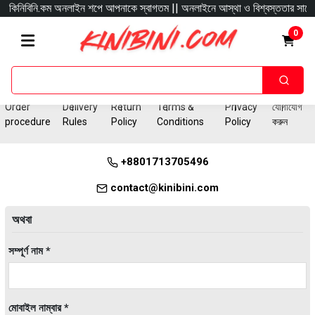
কিনিবিনি.কম অনলাইন শপে আপনাকে স্বাগতম || অনলাইনে আস্থা ও বিশ্বস্ততার সাথে সারা 
0
Order
Delivery
Return
Terms &
Privacy
যোগাযোগ
procedure
Rules
Policy
Conditions
Policy
করুন
+8801713705496
contact@kinibini.com
অথবা
সম্পূর্ণ নাম *
মোবাইল নাম্বার *